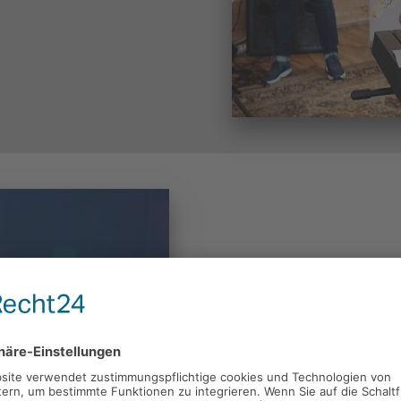
Band Coac
Ihr habt schon eine Band. Ir
Songs klingen irgendwie nich