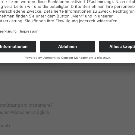
Lasst euch – gerne auch in
beraten! (Preis pro Stunde)
Mehr Info
terstützung am Instrument?
h euren Wünschen möglich.
onat)