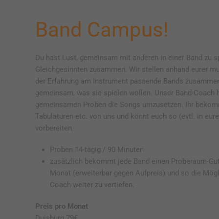
Band Campus!
Du hast Lust, gemeinsam mit anderen in einer Band zu sp
Gleichgesinnten zusammen. Wir stellen anhand eurer mu
der Erfahrung am Instrument passende Bands zusammen
gemeinsam, was sie spielen wollen. Unser Band-Coach hi
gemeinsamen Proben die Songs umzusetzen. Ihr bekom
Tabulaturen etc. von uns und könnt euch so (evtl. in eur
vorbereiten.
Proben 14-tägig / 90 Minuten
zusätzlich bekommt jede Band einen Proberaum-Gut
Monat (erweiterbar gegen Aufpreis) und so die Mögl
Coach weiter zu vertiefen.
Preis pro Monat
Duisburg 79€