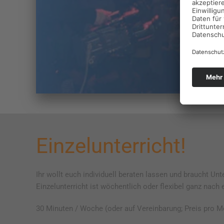
Einzelunterricht!
Ihr wollt euch individuell beraten lassen und braucht Un
Einzelunterricht ist wöchentlich oder flexibel ganz nac
30 Minuten / Woche (oder auf Vereinbarung; Preis pro M