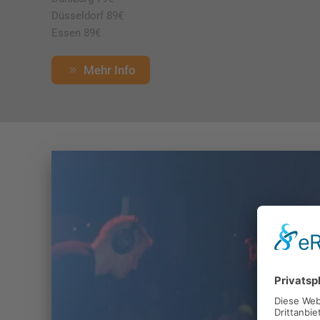
Düsseldorf 89€
Essen 89€
Mehr Info