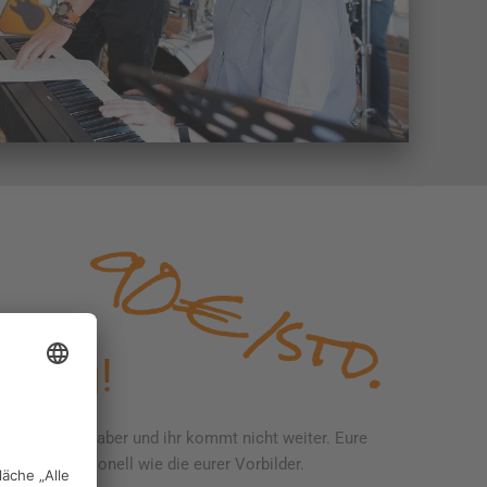
90€/std.
hing!
gendwas fehlt aber und ihr kommt nicht weiter. Eure
t so professionell wie die eurer Vorbilder.